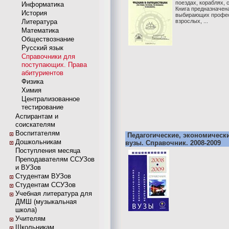
поездах, кораблях, 
Информатика
Книга предназначен
История
выбирающих профес
Литература
взрослых, ...
Математика
Обществознание
Русский язык
Справочники для
поступающих. Права
абитуриентов
Физика
Химия
Централизованное
тестирование
Аспирантам и
соискателям
Воспитателям
Педагогические, экономическ
Дошкольникам
вузы. Справочник. 2008-2009
Поступления месяца
Преподавателям ССУЗов
и ВУЗов
Студентам ВУЗов
Студентам ССУЗов
Учебная литература для
ДМШ (музыкальная
школа)
Учителям
Школьникам