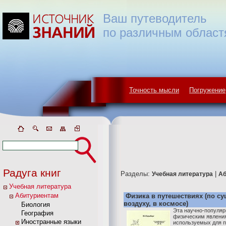
Ваш путеводитель
по различным област
Точность мысли
Погружение
Радуга книг
Разделы:
|
Учебная литература
Аб
Учебная литература
Абитуриентам
Физика в путешествиях (по су
воздуху, в космосе)
Биология
Эта научно-популяр
География
физическим явления
Иностранные языки
используемых для п