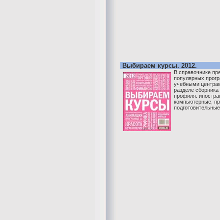
Выбираем курсы. 2012.
В справочнике пр
популярных прог
учебными центра
разделе сборника
профиля: иностра
компьютерные, п
подготовительные 