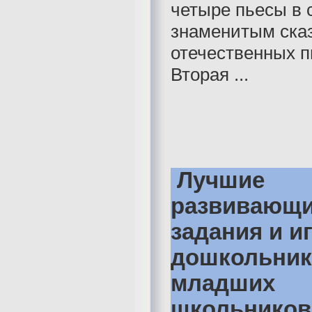
четыре пьесы в 
знаменитым ска
отечественных п
Вторая ...
Лучшие
развивающ
задания и и
дошкольник
младших
школьников