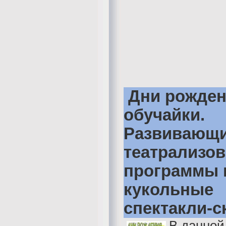
Дни рожден
обучайки.
Развивающ
театрализо
программы 
кукольные
спектакли-с
В данной