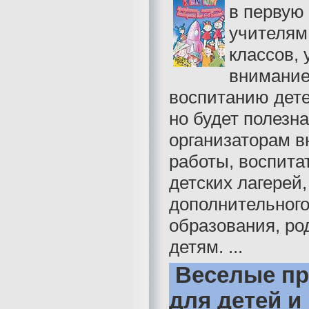
в первую
учителям
классов,
внимани
воспитанию дете
но будет полезна
организаторам в
работы, воспита
детских лагерей,
дополнительног
образования, ро
детям. ...
Веселые пр
для детей и