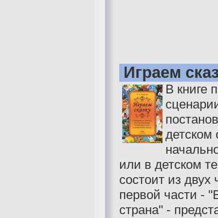
Играем ска
В книге 
сценари
постанов
детском 
начальн
или в детском те
состоит из двух 
первой части - 
страна" - предс