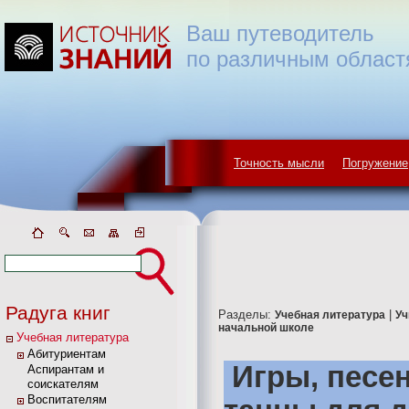
Ваш путеводитель
по различным област
Точность мысли
Погружение
Радуга книг
Разделы:
|
Учебная литература
Уч
начальной школе
Учебная литература
Абитуриентам
Игры, песен
Аспирантам и
соискателям
Воспитателям