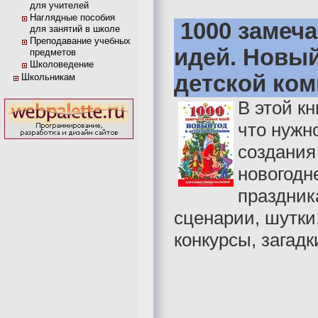
для учителей
Наглядные пособия
1000 замеч
для занятий в школе
Преподавание учебных
идей. Новый
предметов
Школоведение
детской ко
Школьникам
В этой кн
что нужн
создания
новогодн
праздник
сценарии, шутки,
конкурсы, загадк