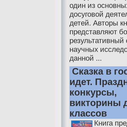
один из основны
досуговой деяте
детей. Авторы к
представляют бо
результативный
научных исслед
данной ...
Сказка в го
идет. Празд
конкурсы,
викторины д
классов
Книга пр