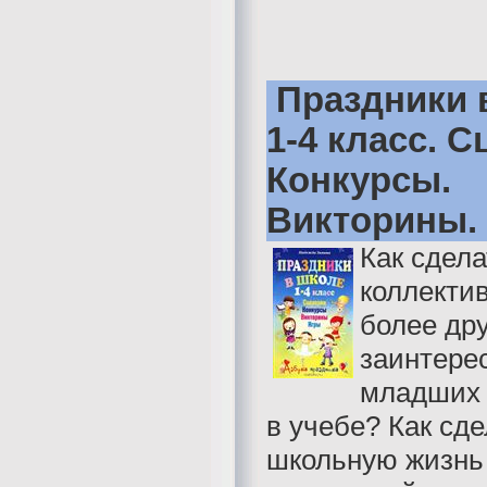
Праздники 
1-4 класс. С
Конкурсы.
Викторины.
Как сдела
коллектив
более др
заинтере
младших 
в учебе? Как сде
школьную жизнь