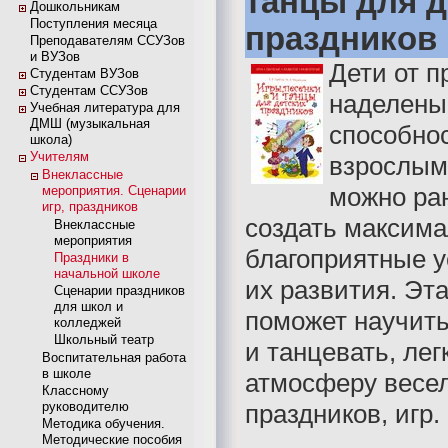
танцы для д
Дошкольникам
Поступления месяца
праздников
Преподавателям ССУЗов
и ВУЗов
Дети от 
Студентам ВУЗов
Студентам ССУЗов
наделены
Учебная литература для
ДМШ (музыкальная
способно
школа)
Учителям
взрослым
Внеклассные
можно ра
мероприятия. Сценарии
игр, праздников
создать максим
Внеклассные
мероприятия
благоприятные у
Праздники в
начальной школе
их развития. Эта
Сценарии праздников
для школ и
поможет научить
колледжей
Школьный театр
и танцевать, лег
Воспитательная работа
в школе
атмосферу весел
Классному
руководителю
праздников, игр.
Методика обучения.
Методические пособия