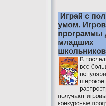
Играй с пол
умом. Игро
программы 
младших
школьников
В послед
все бол
популярн
широкое
распрост
получают игров
конкурсные прог