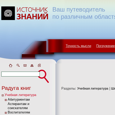
Ваш путеводитель
по различным област
Точность мысли
Погружение
Радуга книг
Разделы:
|
Учебная литература
Ш
Учебная литература
Абитуриентам
Аспирантам и
соискателям
Воспитателям