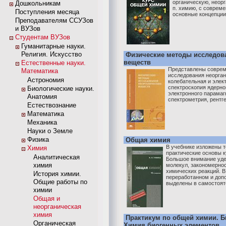
органическую, неорг
Дошкольникам
п. химию, с соврем
Поступления месяца
основные концепции 
Преподавателям ССУЗов
и ВУЗов
Студентам ВУЗов
Гуманитарные науки.
Религия. Искусство
Физические методы исследов
веществ
Естественные науки.
Представлены соврем
Математика
исследования неорган
Астрономия
колебательная и элек
спектроскопия ядерно
Биологические науки.
электронного парамаг
Анатомия
спектрометрия, рентге
Естествознание
Математика
Механика
Науки о Земле
Физика
Общая химия
В учебнике изложены т
Химия
практические основы 
Аналитическая
Большое внимание уде
химия
молекул, закономерно
химических реакций. 
История химии.
переработанном и доп
Общие работы по
выделены в самостояте
химии
Общая и
неорганическая
химия
Практикум по общей химии. Б
Органическая
Химия биогенных элементов