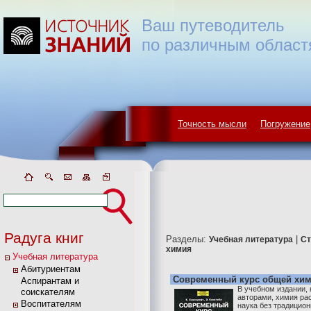
Ваш путеводитель
по различным област
Точность мысли
Погружение
Радуга книг
Разделы:
|
Учебная литература
Ст
химия
Учебная литература
Абитуриентам
Современный курс общей хим
Аспирантам и
В учебном издании,
соискателям
авторами, химия ра
Воспитателям
наука без традицион