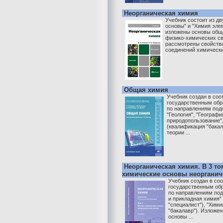
Неорганическая химия
Учебник состоит из дв
основы" и "Химия элем
изложены основы общ
физико-химических св
рассмотрены свойств
соединений химических
Общая химия
Учебник создан в со
государственным обр
по направлениям подг
"Геология", "Географи
природопользование"
(квалификация "бака
теории ...
Неорганическая химия. В 3 то
химические основы неорганич
Учебник создан в со
государственным об
по направлениям под
и прикладная химия"
"специалист"), "Хими
"бакалавр"). Изложе
основы ...