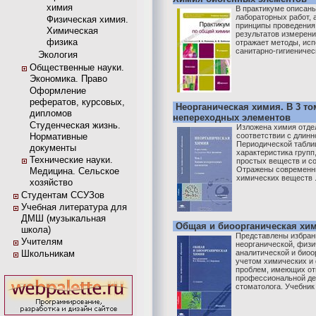
химия
В практикуме описан
лабораторных работ, 
Физическая химия.
принципы проведения
Химическая
результатов измерени
физика
отражает методы, исп
санитарно-гигиеническ
Экология
Общественные науки.
Экономика. Право
Оформление
рефератов, курсовых,
Неорганическая химия. В 3 то
дипломов
непереходных элементов
Студенческая жизнь.
Изложена химия отде
Нормативные
соответствии с длин
Периодической табли
документы
характеристика групп
Технические науки.
простых веществ и с
Отражены современны
Медицина. Сельское
химических веществ .
хозяйство
Студентам ССУЗов
Учебная литература для
ДМШ (музыкальная
Общая и биоорганическая хи
школа)
Представлены избран
Учителям
неорганической, физи
Школьникам
аналитической и биоо
учетом химических и
проблем, имеющих от
профессиональной де
стоматолога. Учебник 