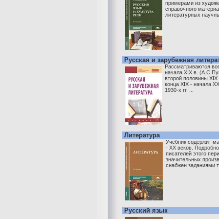
примерами из худож
справочного материа
литературных научных
Русская и зарубежная литера
Рассматриваются воп
начала XIX в. (А.С.П
второй половины XIX в
конца XIX - начала XX
1930-х гг. ...
Литература
Учебник содержит ма
- XX веков. Подробн
писателей этого пер
значительных произв
снабжен заданиями тр
Русский язык