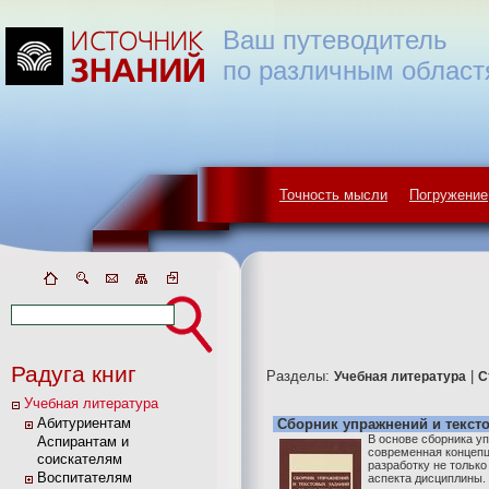
Ваш путеводитель
по различным област
Точность мысли
Погружение
Радуга книг
Разделы:
|
Учебная литература
С
Учебная литература
Абитуриентам
Сборник упражнений и тексто
В основе сборника у
Аспирантам и
современная концепц
соискателям
разработку не только
Воспитателям
аспекта дисциплины.