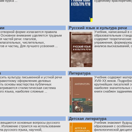
ам курса ...
судебному красноречию),
фии
Русский язык и культура речи
хотворной форме излагаются правила
Учебник, написанный в 
 Основное внимание уделяется трудным
образовательным станд
 частей речи: глаголов,
содержит теоретические 
илагательных, числительных,
упражнения, формирующ
ов и частиц. Для лучшего усвоения ...
анализа высказываний, с
и
Литература
сить культуру письменной и устной речи
Учебник содержит матер
 грамотному оформлению деловых
XVIII-XX веков. Подробн
ить основы мастерства публичных
крупнейших писателей э
атриваются стилистическая система
наиболее значительных 
го языка, наиболее сложные ...
книги снабжен заданиями
Детская литература
свещаются основные вопросы русского
Учебник знакомит будущ
. Изложение строится на использовании
образования с особенно
а русского языка, научной,
филологической дисципл