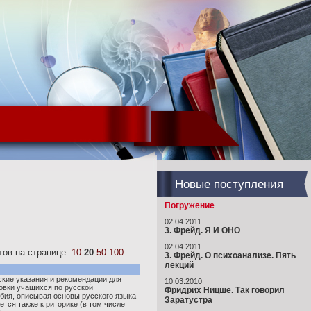
Новые поступления
Погружение
02.04.2011
3. Фрейд. Я И ОНО
02.04.2011
ов на странице:
10
20
50
100
3. Фрейд. О психоанализе. Пять
лекций
кие указания и рекомендации для
10.03.2010
овки учащихся по русской
Фридрих Ницше. Так говорил
обия, описывая основы русского языка
Заратустра
ется также к риторике (в том числе