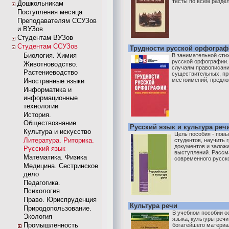
тесты по всем раздел
Дошкольникам
Поступления месяца
Преподавателям ССУЗов
и ВУЗов
Студентам ВУЗов
Студентам ССУЗов
Трудности русской орфогра
Биология. Химия
В занимательной сти
русской орфографии.
Животноводство.
случаям правописания
Растениеводство
существительных, пр
местоимений, предлог
Иностранные языки
Информатика и
информационные
технологии
История.
Обществознание
Русский язык и культура реч
Культура и искусство
Цель пособия - повы
Литература. Риторика.
студентов, научить
документов и залож
Русский язык
выступлений. Рассм
Математика. Физика
современного русско
Медицина. Сестринское
дело
Педагогика.
Психология
Право. Юриспруденция
Культура речи
Природопользование.
В учебном пособии о
Экология
языка, культуры речи
Промышленность
богатейшего материал