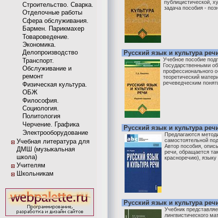
публицистической, х
Строительство. Сварка.
задача пособия - позн
Отделочные работы
Сфера обслуживания.
Бармен. Парикмахер
Товароведение.
Экономика.
Делопроизводство
Русский язык и культура реч
Учебное пособие подг
Транспорт.
Государственными об
Обслуживание и
профессионального о
ремонт
теоретический матер
речеведческим поняти
Физическая культура.
ОБЖ
Философия.
Социология.
Политология
Черчение. Графика
Русский язык и культура реч
Электрооборудование
Предлагаются методи
самостоятельной под
Учебная литература для
Автор пособия, опис
ДМШ (музыкальная
речи, обращается так
школа)
красноречию), языку .
Учителям
Школьникам
Русский язык и культура реч
Учебник представляе
лингвистического ма