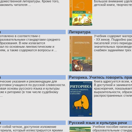
удожественной литературы. Кроме того,
Большое внимание уделя
акомить читателя ...
детской книги, творчеств
и
Литература
отовлено в соответствии с
Учебник содержит матери
разовательными стандартами среднего
- XX веков. Подробно р
бразования. В нем излагается
писателей этого периода
иал по основным лингвистическим и
значительных произведе
ям, а также содержатся вопросы и ...
снабжен заданиями трех .
и
Риторика. Учитесь говорить пра
ческие указания и рекомендации для
Книга адресуется всем, 
готовки учащихся по русской словесности.
В доступной и занимате
ывая основы русского языка и культуры
красноречия, показывает,
же к риторике (в том числе судебному
выразительности, образн
..
распространенных стилис
и
Русский язык и культура речи
т собой четкое, доступное изложение
Учебное пособие написан
териала, который иллюстрируется яркими
образовательным станда