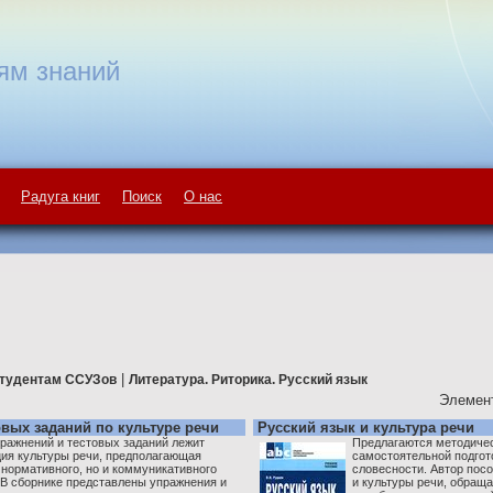
ям знаний
Радуга книг
Поиск
О нас
|
тудентам ССУЗов
Литература. Риторика. Русский язык
Элемент
вых заданий по культуре речи
Русский язык и культура речи
пражнений и тестовых заданий лежит
Предлагаются методичес
ия культуры речи, предполагающая
самостоятельной подгот
 нормативного, но и коммуникативного
словесности. Автор пос
 В сборнике представлены упражнения и
и культуры речи, обраща