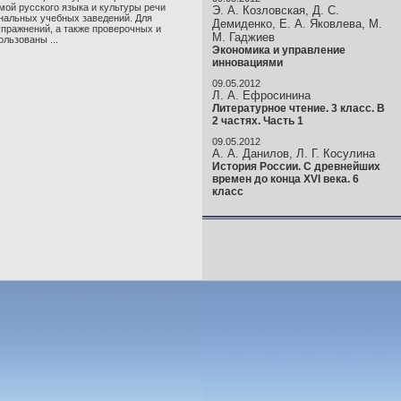
мой русского языка и культуры речи
Э. А. Козловская, Д. С.
нальных учебных заведений. Для
Демиденко, Е. А. Яковлева, М.
упражнений, а также проверочных и
М. Гаджиев
льзованы ...
Экономика и управление
инновациями
09.05.2012
Л. А. Ефросинина
Литературное чтение. 3 класс. В
2 частях. Часть 1
09.05.2012
А. А. Данилов, Л. Г. Косулина
История России. С древнейших
времен до конца XVI века. 6
класс