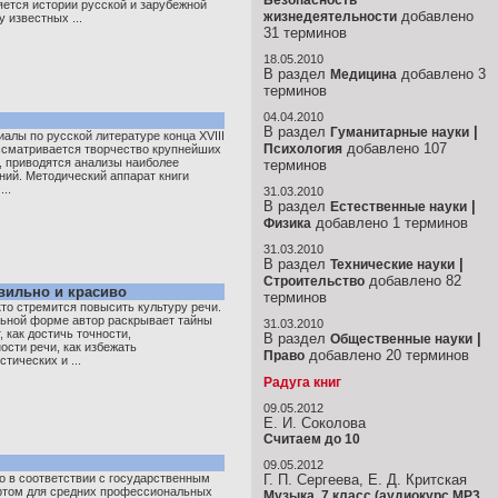
Безопасность
ется истории русской и зарубежной
добавлено
жизнедеятельности
у известных ...
31 терминов
18.05.2010
В раздел
добавлено 3
Медицина
терминов
04.04.2010
В раздел
|
Гуманитарные науки
алы по русской литературе конца XVIII
добавлено 107
Психология
ассматривается творчество крупнейших
, приводятся анализы наиболее
терминов
ний. Методический аппарат книги
..
31.03.2010
В раздел
|
Естественные науки
добавлено 1 терминов
Физика
31.03.2010
В раздел
|
Технические науки
добавлено 82
Строительство
вильно и красиво
терминов
кто стремится повысить культуру речи.
льной форме автор раскрывает тайны
31.03.2010
 как достичь точности,
В раздел
|
Общественные науки
ости речи, как избежать
добавлено 20 терминов
Право
тических и ...
Радуга книг
09.05.2012
Е. И. Соколова
Считаем до 10
09.05.2012
о в соответствии с государственным
Г. П. Сергеева, Е. Д. Критская
ртом для средних профессиональных
Музыка. 7 класс (аудиокурс MP3