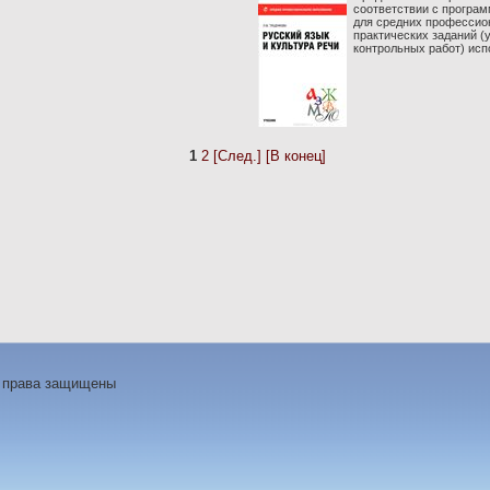
соответствии с програм
для средних профессио
практических заданий (
контрольных работ) испо
1
2
[След.]
[В конец]
е права защищены