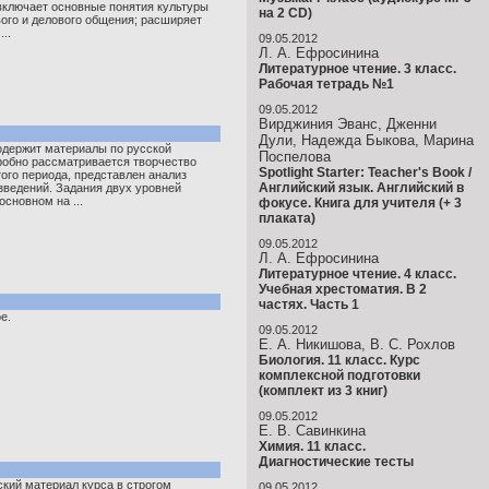
включает основные понятия культуры
на 2 CD)
вого и делового общения; расширяет
..
09.05.2012
Л. А. Ефросинина
Литературное чтение. 3 класс.
Рабочая тетрадь №1
09.05.2012
Вирджиния Эванс, Дженни
Дули, Надежда Быкова, Марина
одержит материалы по русской
Поспелова
робно рассматривается творчество
Spotlight Starter: Teacher's Book /
ого периода, представлен анализ
Английский язык. Английский в
зведений. Задания двух уровней
сновном на ...
фокусе. Книга для учителя (+ 3
плаката)
09.05.2012
Л. А. Ефросинина
Литературное чтение. 4 класс.
Учебная хрестоматия. В 2
частях. Часть 1
е.
09.05.2012
Е. А. Никишова, В. С. Рохлов
Биология. 11 класс. Курс
комплексной подготовки
(комплект из 3 книг)
09.05.2012
Е. В. Савинкина
Химия. 11 класс.
Диагностические тесты
кий материал курса в строгом
09.05.2012