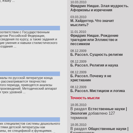
 языку ...
10.03.2010
Фридрих Ницше. Злая мудрость.
Афоризмы и изречения
03.03.2010
М. Хайдеггер. Что значит
мыслить?
11.01.2010
соответствии с Государственным
Фридрих Ницше. Рождение
артом Российской Федерации,
сведения по курсу, а также задания и
трагедии или Эллинство и
ие умения и навыки стилистического
пессимизм
оздания ...
08.12.2009
Б. Рассел. Сущность религии
08.12.2009
Б. Рассел. Религия и наука
08.12.2009
Б. Рассел. Почему я не
иалы по русской литературе конца
христианин
о рассматривается творчество
того периода, приводятся анализы
08.12.2009
произведений. Методический аппарат
Б. Рассел. Мистицизм и логика
 трех уровней ...
Точность мысли
18.05.2010
В раздел
|
Естественные науки
добавлено 127
Экология
терминов
их специалистов системы дошкольного
18.05.2010
стями детской литературы как
В раздел
|
Общественные науки
ины, ее спецификой и функциями.