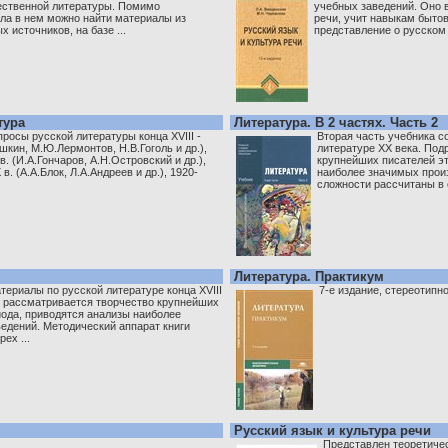
ественной литературы. Помимо
учебных заведений. Оно 
ла в нем можно найти материалы из
речи, учит навыкам быто
 источников, на базе ...
представление о русском .
тура
Литература. В 2 частях. Часть 2
росы русской литературы конца XVIII -
Вторая часть учебника с
ушкин, М.Ю.Лермонтов, Н.В.Гоголь и др.),
литературе XX века. Под
. (И.А.Гончаров, А.Н.Островский и др.),
крупнейших писателей эт
 в. (А.А.Блок, Л.А.Андреев и др.), 1920-
наиболее значимых прои
сложности рассчитаны в о
Литература. Практикум
териалы по русской литературе конца XVIII
7-е издание, стереотипно
о рассматривается творчество крупнейших
иода, приводятся анализы наиболее
едений. Методический аппарат книги
ех ...
Русский язык и культура речи
Представлен теоретичес