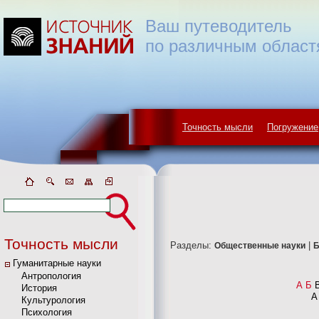
Ваш путеводитель
по различным област
Точность мысли
Погружение
Точность мысли
Разделы:
|
Общественные науки
Б
Гуманитарные науки
Антропология
А
Б
История
A
Культурология
Психология