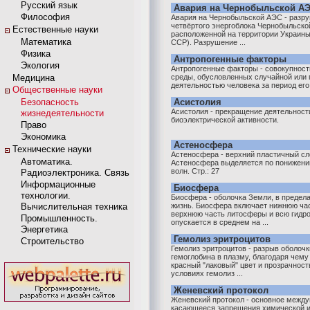
Русский язык
Авария на Чернобыльской А
Философия
Авария на Чернобыльской АЭС - разру
четвёртого энергоблока Чернобыльско
Естественные науки
расположенной на территории Украины 
Математика
ССР). Разрушение ...
Физика
Антропогенные факторы
Экология
Антропогенные факторы - совокупнос
Медицина
среды, обусловленных случайной или
деятельностью человека за период ег
Общественные науки
Безопасность
Асистолия
Асистолия - прекращение деятельност
жизнедеятельности
биоэлектрической активности.
Право
Экономика
Астеносфера
Технические науки
Астеносфера - верхний пластичный сл
Автоматика.
Астеносфера выделяется по понижени
волн. Стр.: 27
Радиоэлектроника. Связь
Информационные
Биосфера
технологии.
Биосфера - оболочка Земли, в предел
Вычислительная техника
жизнь. Биосфера включает нижнюю час
верхнюю часть литосферы и всю гидр
Промышленность.
опускается в среднем на ...
Энергетика
Гемолиз эритроцитов
Строительство
Гемолиз эритроцитов - разрыв оболочк
гемоглобина в плазму, благодаря чему
красный "лаковый" цвет и прозрачност
условиях гемолиз ...
Женевский протокол
Женевский протокол - основное между
касающееся запрещения химической и