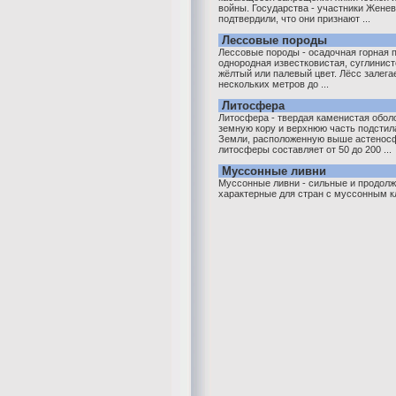
войны. Государства - участники Женев
подтвердили, что они признают ...
Лессовые породы
Лессовые породы - осадочная горная п
однородная известковистая, суглинист
жёлтый или палевый цвет. Лёсс залегае
нескольких метров до ...
Литосфера
Литосфера - твердая каменистая обо
земную кору и верхнюю часть подсти
Земли, расположенную выше астенос
литосферы составляет от 50 до 200 ...
Муссонные ливни
Муссонные ливни - сильные и продолж
характерные для стран с муссонным 