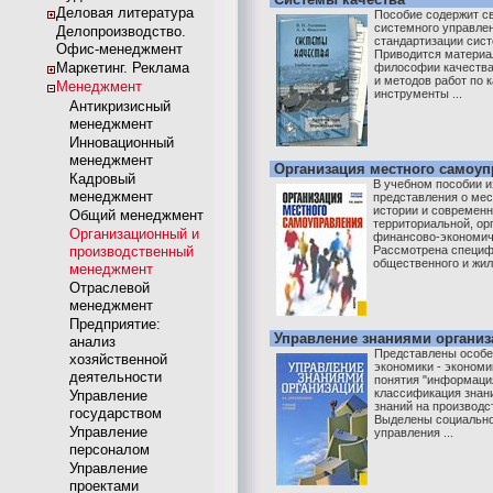
Деловая литература
Пособие содержит с
системного управле
Делопроизводство.
стандартизации сист
Офис-менеджмент
Приводится материа
Маркетинг. Реклама
философии качества
и методов работ по 
Менеджмент
инструменты ...
Антикризисный
менеджмент
Инновационный
менеджмент
Организация местного самоу
Кадровый
В учебном пособии 
менеджмент
представления о мес
истории и современн
Общий менеджмент
территориальной, ор
Организационный и
финансово-экономич
производственный
Рассмотрена специф
общественного и жили
менеджмент
Отраслевой
менеджмент
Предприятие:
Управление знаниями организ
анализ
Представлены особе
хозяйственной
экономики - экономи
деятельности
понятия "информация
классификация знани
Управление
знаний на производс
государством
Выделены социально
Управление
управления ...
персоналом
Управление
проектами