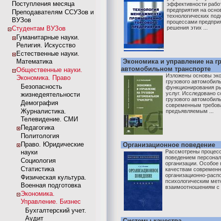
Поступления месяца
эффективности рабо
предприятия на осно
Преподавателям ССУЗов и
технологических под
ВУЗов
процессами предприя
Студентам ВУЗов
решения этих ...
Гуманитарные науки.
Религия. Искусство
Естественные науки.
Математика
Экономика и управление на г
автомобильном транспорте
Общественные науки.
Изложены основы эко
Экономика. Право
грузового автомобиль
Безопасность
функционирования р
услуг. Исследовано 
жизнедеятельности
грузового автомобиль
Демография
современным требова
Журналистика.
предъявляемым ...
Телевидение. СМИ
Педагогика
Политология
Право. Юридические
Организационное поведение
науки
Рассмотрены процес
поведением персонал
Социология
организации. Особое
Статистика
качествам современн
организационно-расп
Физическая культура.
психологическим мет
Военная подготовка
взаимоотношениям с .
Экономика.
Управление. Бизнес
Бухгалтерский учет.
Аудит
Системы качества