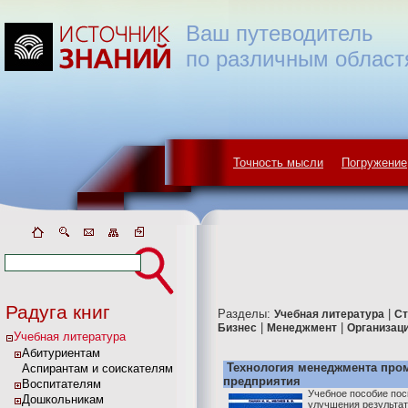
Ваш путеводитель
по различным област
Точность мысли
Погружение
Радуга книг
Разделы:
|
Учебная литература
Ст
|
|
Бизнес
Менеджмент
Организац
Учебная литература
Абитуриентам
Технология менеджмента про
Аспирантам и соискателям
предприятия
Воспитателям
Учебное пособие по
Дошкольникам
улучшения результа