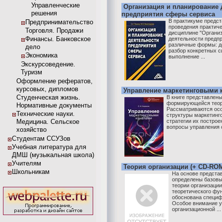
Управленческие
Организация и планирование 
решения
предприятия сферы сервиса
В практикуме предс
Предпринимательство
проведения практиче
Торговля. Продажи
дисциплине "Органи
Финансы. Банковское
деятельности предп
различные формы: д
дело
разбор конкретных с
Экономика
выполнение ...
Экскурсоведение.
Туризм
Оформление рефератов,
курсовых, дипломов
Управление маркетинговыми 
Студенческая жизнь.
В книге представлен
формирующейся теор
Нормативные документы
Рассматриваются осо
Технические науки.
структуры маркетинг
Медицина. Сельское
стратегии их постро
вопросы управления с
хозяйство
Студентам ССУЗов
Учебная литература для
ДМШ (музыкальная школа)
Учителям
Теория организации (+ CD-RO
Школьникам
На основе предста
определены базовы
теории организации
теоретического фу
обоснована специф
Особое внимание 
организационной ...