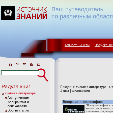
Ваш путеводитель
по различным област
Точность мысли
Погружение
Радуга книг
Разделы:
|
Учебная литература
Ст
|
Этика
Философия
Учебная литература
Абитуриентам
Введение в философию
Аспирантам и
"Введение в филосо
соискателям
коллективом извест
Воспитателям
специалистов, впер