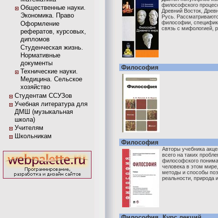
философского процесс
Общественные науки.
Древний Восток, Древ
Экономика. Право
Русь. Рассматриваютс
философии, специфика
Оформление
связь с мифологией, ре
рефератов, курсовых,
дипломов
Студенческая жизнь.
Нормативные
документы
Философия
Технические науки.
Медицина. Сельское
хозяйство
Студентам ССУЗов
Учебная литература для
ДМШ (музыкальная
школа)
Учителям
Школьникам
Философия
Авторы учебника акце
всего на таких пробл
философского понима
человека в этом мире
методы и способы по
реальности, природа 
Философия. Курс лекций