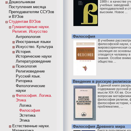
Дошкольникам
1989 г. в качестве 
учебных заведений. 
Поступления месяца
преподавателей и ст
Преподавателям ССУЗов
высоким. Новое ...
и ВУЗов
Студентам ВУЗов
Гуманитарные науки.
Религия. Искусство
Философия
Антропология
В учебнике рассматр
Иностранные языки
философской науки, 
Искусство. Культура
мировоззренческая с
эволюция ее основны
История.
отводится человеку 
Исторические науки
знания. Особое вним
Литературоведение
общества ...
Психология
Религиоведение
Русский язык.
Риторика
Введение в русскую религио
Филологические
В данной книге раскр
содержание русской 
науки
мысли XIX-XX вв. Ос
Философия. Логика.
вопросам метафизики 
философии религии, 
Этика
философии истории, 
Логика
проблематике, ...
Философия
Эстетика
Этика
Естественные науки.
Философия Древнего мира
Математика
Дается популярное из