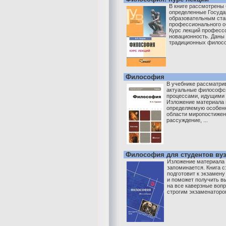
В книге рассмотрены
определенные Госуд
образовательным ст
профессионального о
Курс лекций професс
новационность. Даны 
традиционных филосо
Философия
В учебнике рассматри
актуальные философск
процессами, идущими 
Изложение материала 
определяемую особен
области миропостижен
рассуждение, ...
Философия для студентов ву
Изложение материала 
запоминается. Книга с
подготовит к экзамену
и поможет получить в
на все каверзные воп
строгим экзаменатором