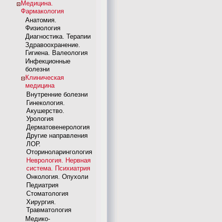
Медицина.
Фармакология
Анатомия.
Физиология
Диагностика. Терапии
Здравоохранение.
Гигиена. Валеология
Инфекционные
болезни
Клиническая
медицина
Внутренние болезни
Гинекология.
Акушерство.
Урология
Дерматовенерология
Другие направления
ЛОР.
Оториноларингология
Неврология. Нервная
система. Психиатрия
Онкология. Опухоли
Педиатрия
Стоматология
Хирургия.
Травматология
Медико-