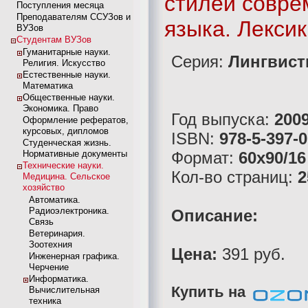
стилей совре
Поступления месяца
Преподавателям ССУЗов и
языка. Лекси
ВУЗов
Студентам ВУЗов
Гуманитарные науки.
Серия:
Лингвист
Религия. Искусство
Естественные науки.
Математика
Общественные науки.
Экономика. Право
Год выпуска:
200
Оформление рефератов,
курсовых, дипломов
ISBN:
978-5-397-
Студенческая жизнь.
Нормативные документы
Формат:
60x90/16
Технические науки.
Кол-во страниц:
2
Медицина. Сельское
хозяйство
Автоматика.
Радиоэлектроника.
Описание:
Связь
Ветеринария.
Зоотехния
Цена:
391 руб.
Инженерная графика.
Черчение
Информатика.
Купить на
Вычислительная
техника