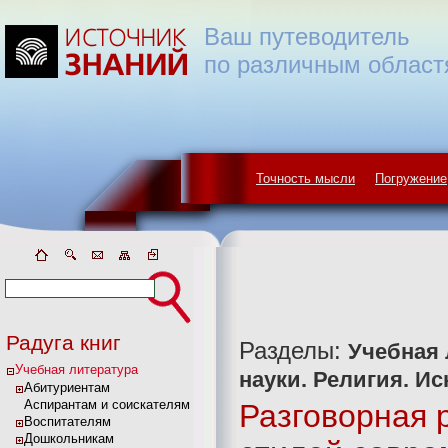
Ваш путеводитель
по различным област
Точность мысли
Погружение
Радуга книг
Разделы:
Учебная 
Учебная литература
науки. Религия. Ис
Абитуриентам
Аспирантам и соискателям
Разговорная 
Воспитателям
Дошкольникам